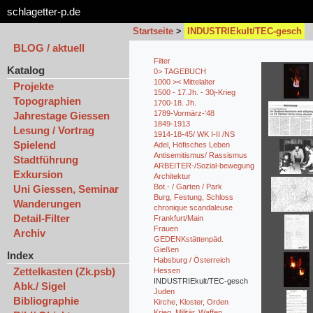
schlagetter-p.de
Startseite
>
INDUSTRIEkult/TEC-gesch
BLOG / aktuell
Filter
Katalog
0> TAGEBUCH
1000 >< Mittelalter
Projekte
1500 - 17.Jh. - 30j-Krieg
Topographien
1700-18. Jh.
1789-Vormärz-'48
Jahrestage Giessen
1849-1913
Lesung / Vortrag
1914-18-45/ WK I-II /NS
Spielend
Adel, Höfisches Leben
Antisemitismus/ Rassismus
Stadtführung
ARBEITER-/Sozial-bewegung
Exkursion
Architektur
Bot.- / Garten / Park
Uni Giessen, Seminar
Burg, Festung, Schloss
Wanderungen
chronique scandaleuse
Detail-Filter
Frankfurt/Main
Frauen
Archiv
GEDENKstättenpäd.
Gießen
Index
Habsburg / Österreich
Zettelkasten (Zk.psb)
Hessen
INDUSTRIEkult/TEC-gesch
Abk./ Sigel
Juden
Bibliographie
Kirche, Kloster, Orden
Krieg, Militär, Waffen