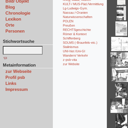
Bild/ Objekt
KULT-/ MUS-Päd./Vermittlung
Blog
Lg-Ludwigs-Gym.
Chronologie
Nassau /-Oranien
Naturwissenschaften
Lexikon
POLEN
Orte
Preußen
RECHTSgeschichte
Personen
Römer & Kontext
Schiffenberg
Stichwortsuche
SOLMS (-Braunfels-etc.)
Stalinismus
UNI-hist /Uni-GI
Wandern/ Verkehr
z-psb-vita
zur Website
Metainformation
zur Webseite
Profil psb
Links
Impressum