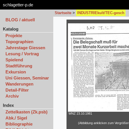
schlagetter-p.de
Startseite
>
INDUSTRIEkult/TEC-gesch
BLOG / aktuell
Katalog
Projekte
Topographien
Jahrestage Giessen
Lesung / Vortrag
Spielend
Stadtführung
Exkursion
Uni Giessen, Seminar
Wanderungen
Detail-Filter
Archiv
Index
Zettelkasten (Zk.psb)
WNZ 23.10.1981
Abk./ Sigel
(Abbildung anklicken zum Vergrößer
Bibliographie