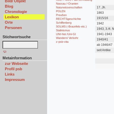
Bild/ Objekt
Nassau /-Oranien
Blog
17..Jh.
Naturwissenschaften
Chronologie
POLEN
1863
Preußen
Lexikon
1915/16
RECHTSgeschichte
Orte
Schiffenberg
1942
SOLMS (-Braunfels-etc.)
Personen
1943, 3./4.
Stalinismus
1941-1943
UNI-hist /Uni-GI
Stichwortsuche
Wandern/ Verkehr
1940/41
z-psb-vita
ab 1946/47
seit Antike
Metainformation
zur Webseite
Profil psb
Links
Impressum