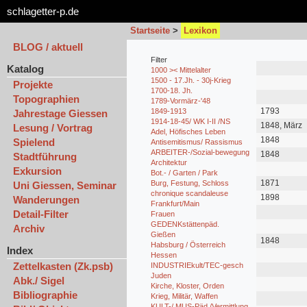
schlagetter-p.de
Startseite
>
Lexikon
BLOG / aktuell
Filter
Katalog
1000 >< Mittelalter
1500 - 17.Jh. - 30j-Krieg
Projekte
1700-18. Jh.
Topographien
1789-Vormärz-'48
1793
1849-1913
Jahrestage Giessen
1914-18-45/ WK I-II /NS
1848, März
Lesung / Vortrag
Adel, Höfisches Leben
1848
Spielend
Antisemitismus/ Rassismus
ARBEITER-/Sozial-bewegung
1848
Stadtführung
Architektur
Exkursion
Bot.- / Garten / Park
1871
Burg, Festung, Schloss
Uni Giessen, Seminar
chronique scandaleuse
1898
Wanderungen
Frankfurt/Main
Detail-Filter
Frauen
GEDENKstättenpäd.
Archiv
Gießen
1848
Habsburg / Österreich
Index
Hessen
Zettelkasten (Zk.psb)
INDUSTRIEkult/TEC-gesch
Juden
Abk./ Sigel
Kirche, Kloster, Orden
Bibliographie
Krieg, Militär, Waffen
KULT-/ MUS-Päd./Vermittlung