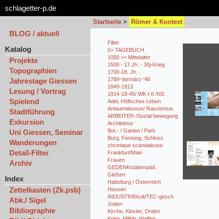
schlagetter-p.de
Startseite
>
Römer & Kontext
BLOG / aktuell
Filter
Katalog
0> TAGEBUCH
1000 >< Mittelalter
Projekte
1500 - 17.Jh. - 30j-Krieg
Topographien
1700-18. Jh.
1789-Vormärz-'48
Jahrestage Giessen
1849-1913
Lesung / Vortrag
1914-18-45/ WK I-II /NS
Spielend
Adel, Höfisches Leben
Antisemitismus/ Rassismus
Stadtführung
ARBEITER-/Sozial-bewegung
Exkursion
Architektur
Bot.- / Garten / Park
Uni Giessen, Seminar
Burg, Festung, Schloss
Wanderungen
chronique scandaleuse
Detail-Filter
Frankfurt/Main
Frauen
Archiv
GEDENKstättenpäd.
Gießen
Index
Habsburg / Österreich
Zettelkasten (Zk.psb)
Hessen
INDUSTRIEkult/TEC-gesch
Abk./ Sigel
Juden
Bibliographie
Kirche, Kloster, Orden
Krieg, Militär, Waffen