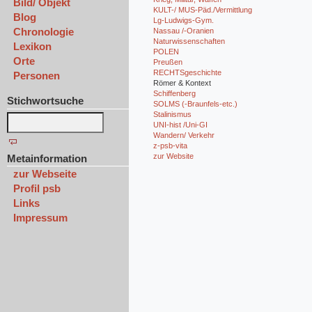
Bild/ Objekt
KULT-/ MUS-Päd./Vermittlung
Blog
Lg-Ludwigs-Gym.
Chronologie
Nassau /-Oranien
Naturwissenschaften
Lexikon
POLEN
Orte
Preußen
RECHTSgeschichte
Personen
Römer & Kontext
Schiffenberg
Stichwortsuche
SOLMS (-Braunfels-etc.)
Stalinismus
UNI-hist /Uni-GI
Wandern/ Verkehr
z-psb-vita
zur Website
Metainformation
zur Webseite
Profil psb
Links
Impressum