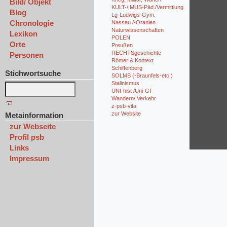
Bild/ Objekt
KULT-/ MUS-Päd./Vermittlung
Blog
Lg-Ludwigs-Gym.
Chronologie
Nassau /-Oranien
Naturwissenschaften
Lexikon
POLEN
Orte
Preußen
RECHTSgeschichte
Personen
Römer & Kontext
Schiffenberg
Stichwortsuche
SOLMS (-Braunfels-etc.)
Stalinismus
UNI-hist /Uni-GI
Wandern/ Verkehr
z-psb-vita
zur Website
Metainformation
zur Webseite
Profil psb
Links
Impressum