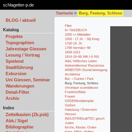
schlagetter-p.de
Startseite
>
Burg, Festung, Schloss
BLOG / aktuell
Filter
Katalog
0> TAGEBUCH
1000 >< Mittelalter
Projekte
1500 - 17.Jh. - 30j-Krieg
Topographien
1700-18. Jh.
1789-Vormärz-'48
Jahrestage Giessen
1849-1913
Lesung / Vortrag
1914-18-45/ WK I-II /NS
Spielend
Adel, Höfisches Leben
Antisemitismus/ Rassismus
Stadtführung
ARBEITER-/Sozial-bewegung
Exkursion
Architektur
Bot.- / Garten / Park
Uni Giessen, Seminar
Burg, Festung, Schloss
Wanderungen
chronique scandaleuse
Detail-Filter
Frankfurt/Main
Frauen
Archiv
GEDENKstättenpäd.
Gießen
Index
Habsburg / Österreich
Zettelkasten (Zk.psb)
Hessen
INDUSTRIEkult/TEC-gesch
Abk./ Sigel
Juden
Bibliographie
Kirche, Kloster, Orden
Krieg, Militär, Waffen