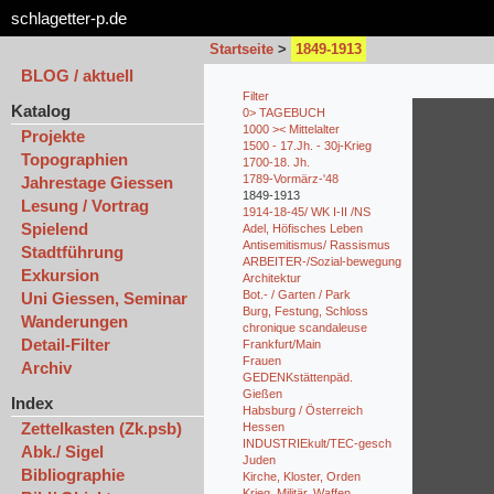
schlagetter-p.de
Startseite
>
1849-1913
BLOG / aktuell
Filter
Katalog
0> TAGEBUCH
1000 >< Mittelalter
Projekte
1500 - 17.Jh. - 30j-Krieg
Topographien
1700-18. Jh.
1789-Vormärz-'48
Jahrestage Giessen
1849-1913
Lesung / Vortrag
1914-18-45/ WK I-II /NS
Spielend
Adel, Höfisches Leben
Antisemitismus/ Rassismus
Stadtführung
ARBEITER-/Sozial-bewegung
Exkursion
Architektur
Bot.- / Garten / Park
Uni Giessen, Seminar
Burg, Festung, Schloss
Wanderungen
chronique scandaleuse
Detail-Filter
Frankfurt/Main
Frauen
Archiv
GEDENKstättenpäd.
Gießen
Index
Habsburg / Österreich
Zettelkasten (Zk.psb)
Hessen
INDUSTRIEkult/TEC-gesch
Abk./ Sigel
Juden
Bibliographie
Kirche, Kloster, Orden
Krieg, Militär, Waffen