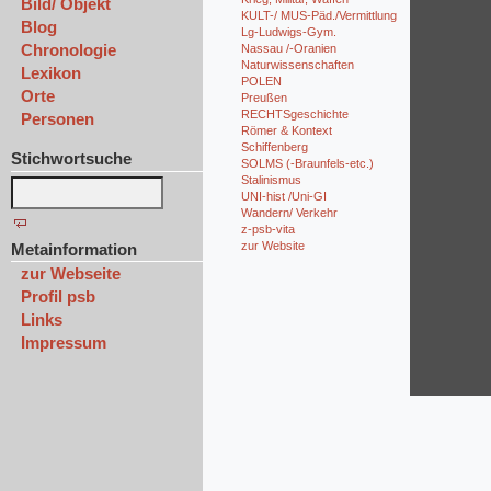
Bild/ Objekt
KULT-/ MUS-Päd./Vermittlung
Blog
Lg-Ludwigs-Gym.
Chronologie
Nassau /-Oranien
Naturwissenschaften
Lexikon
POLEN
Orte
Preußen
RECHTSgeschichte
Personen
Römer & Kontext
Schiffenberg
Stichwortsuche
SOLMS (-Braunfels-etc.)
Stalinismus
UNI-hist /Uni-GI
Wandern/ Verkehr
z-psb-vita
zur Website
Metainformation
zur Webseite
Profil psb
Links
Impressum