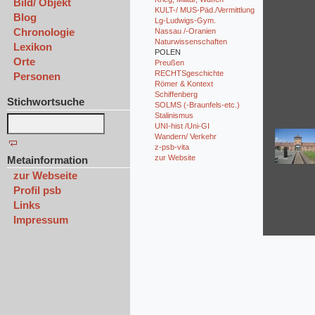
Bild/ Objekt
KULT-/ MUS-Päd./Vermittlung
Blog
Lg-Ludwigs-Gym.
Chronologie
Nassau /-Oranien
Naturwissenschaften
Lexikon
POLEN
Orte
Preußen
RECHTSgeschichte
Personen
Römer & Kontext
Schiffenberg
Stichwortsuche
SOLMS (-Braunfels-etc.)
Stalinismus
UNI-hist /Uni-GI
Wandern/ Verkehr
z-psb-vita
zur Website
Metainformation
zur Webseite
Profil psb
Links
Impressum