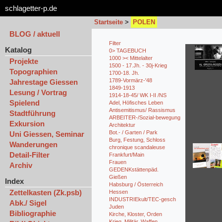
schlagetter-p.de
Startseite
>
POLEN
BLOG / aktuell
Filter
Katalog
0> TAGEBUCH
1000 >< Mittelalter
Projekte
1500 - 17.Jh. - 30j-Krieg
Topographien
1700-18. Jh.
1789-Vormärz-'48
Jahrestage Giessen
1849-1913
Lesung / Vortrag
1914-18-45/ WK I-II /NS
Spielend
Adel, Höfisches Leben
Antisemitismus/ Rassismus
Stadtführung
ARBEITER-/Sozial-bewegung
Exkursion
Architektur
Bot.- / Garten / Park
Uni Giessen, Seminar
Burg, Festung, Schloss
Wanderungen
chronique scandaleuse
Detail-Filter
Frankfurt/Main
Frauen
Archiv
GEDENKstättenpäd.
Gießen
Index
Habsburg / Österreich
Zettelkasten (Zk.psb)
Hessen
INDUSTRIEkult/TEC-gesch
Abk./ Sigel
Juden
Bibliographie
Kirche, Kloster, Orden
Krieg, Militär, Waffen