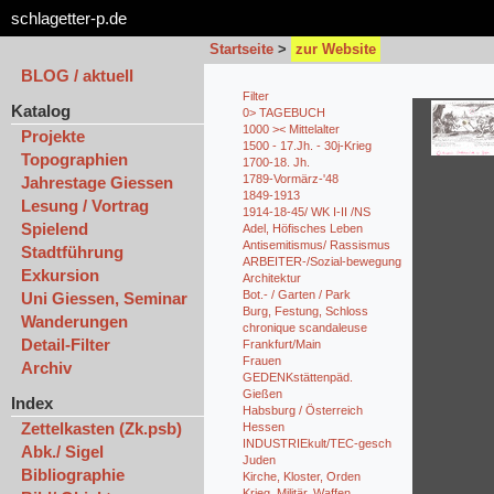
schlagetter-p.de
Startseite
>
zur Website
BLOG / aktuell
Filter
Katalog
0> TAGEBUCH
1000 >< Mittelalter
Projekte
1500 - 17.Jh. - 30j-Krieg
Topographien
1700-18. Jh.
1789-Vormärz-'48
Jahrestage Giessen
1849-1913
Lesung / Vortrag
1914-18-45/ WK I-II /NS
Spielend
Adel, Höfisches Leben
Antisemitismus/ Rassismus
Stadtführung
ARBEITER-/Sozial-bewegung
Exkursion
Architektur
Bot.- / Garten / Park
Uni Giessen, Seminar
Burg, Festung, Schloss
Wanderungen
chronique scandaleuse
Detail-Filter
Frankfurt/Main
Frauen
Archiv
GEDENKstättenpäd.
Gießen
Index
Habsburg / Österreich
Zettelkasten (Zk.psb)
Hessen
INDUSTRIEkult/TEC-gesch
Abk./ Sigel
Juden
Bibliographie
Kirche, Kloster, Orden
Krieg, Militär, Waffen