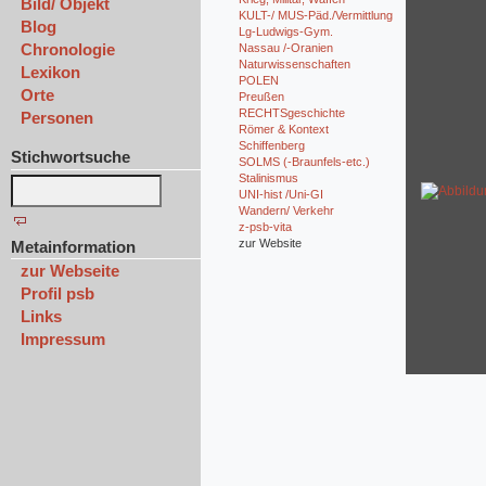
Bild/ Objekt
KULT-/ MUS-Päd./Vermittlung
Blog
Lg-Ludwigs-Gym.
Chronologie
Nassau /-Oranien
Naturwissenschaften
Lexikon
POLEN
Orte
Preußen
RECHTSgeschichte
Personen
Römer & Kontext
Schiffenberg
Stichwortsuche
SOLMS (-Braunfels-etc.)
Stalinismus
UNI-hist /Uni-GI
Wandern/ Verkehr
z-psb-vita
zur Website
Metainformation
zur Webseite
Profil psb
Links
Impressum