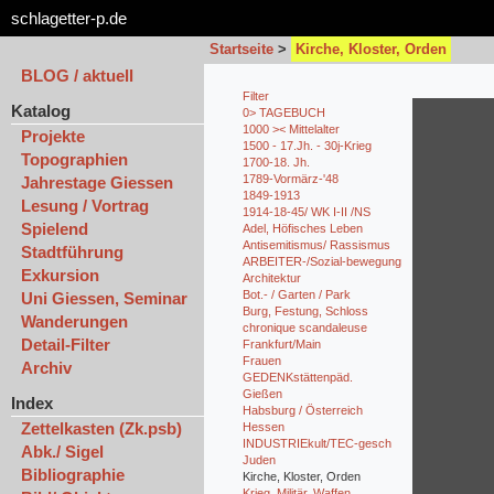
schlagetter-p.de
Startseite
>
Kirche, Kloster, Orden
BLOG / aktuell
Filter
Katalog
0> TAGEBUCH
1000 >< Mittelalter
Projekte
1500 - 17.Jh. - 30j-Krieg
Topographien
1700-18. Jh.
1789-Vormärz-'48
Jahrestage Giessen
1849-1913
Lesung / Vortrag
1914-18-45/ WK I-II /NS
Spielend
Adel, Höfisches Leben
Antisemitismus/ Rassismus
Stadtführung
ARBEITER-/Sozial-bewegung
Exkursion
Architektur
Bot.- / Garten / Park
Uni Giessen, Seminar
Burg, Festung, Schloss
Wanderungen
chronique scandaleuse
Detail-Filter
Frankfurt/Main
Frauen
Archiv
GEDENKstättenpäd.
Gießen
Index
Habsburg / Österreich
Zettelkasten (Zk.psb)
Hessen
INDUSTRIEkult/TEC-gesch
Abk./ Sigel
Juden
Bibliographie
Kirche, Kloster, Orden
Krieg, Militär, Waffen