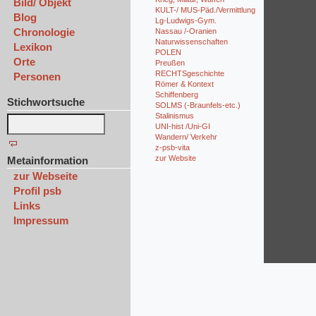
Bild/ Objekt
KULT-/ MUS-Päd./Vermittlung
Blog
Lg-Ludwigs-Gym.
Chronologie
Nassau /-Oranien
Naturwissenschaften
Lexikon
POLEN
Orte
Preußen
RECHTSgeschichte
Personen
Römer & Kontext
Schiffenberg
Stichwortsuche
SOLMS (-Braunfels-etc.)
Stalinismus
UNI-hist /Uni-GI
Wandern/ Verkehr
z-psb-vita
zur Website
Metainformation
zur Webseite
Profil psb
Links
Impressum