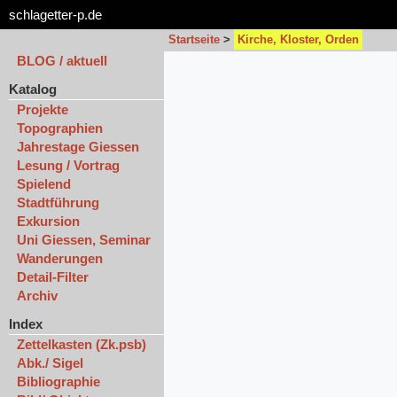
schlagetter-p.de
Startseite
>
Kirche, Kloster, Orden
BLOG / aktuell
Katalog
Projekte
Topographien
Jahrestage Giessen
Lesung / Vortrag
Spielend
Stadtführung
Exkursion
Uni Giessen, Seminar
Wanderungen
Detail-Filter
Archiv
Index
Zettelkasten (Zk.psb)
Abk./ Sigel
Bibliographie