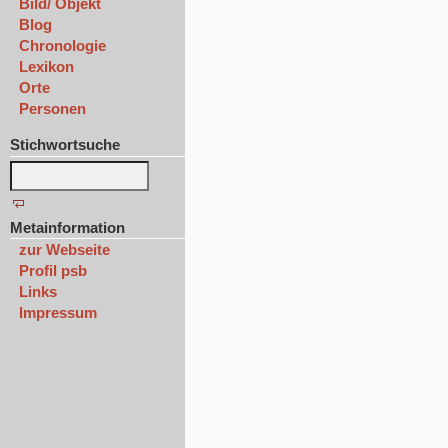
Bild/ Objekt
Blog
Chronologie
Lexikon
Orte
Personen
Stichwortsuche
Metainformation
zur Webseite
Profil psb
Links
Impressum