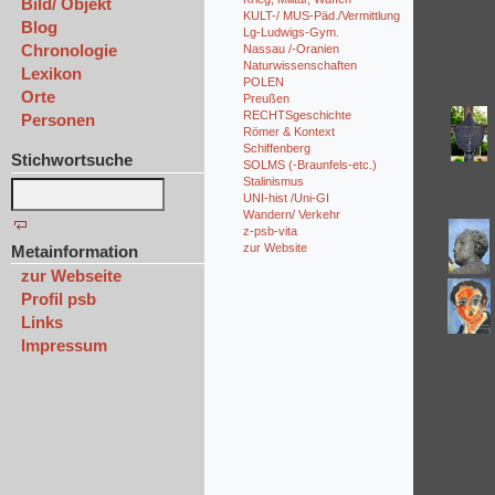
Bild/ Objekt
KULT-/ MUS-Päd./Vermittlung
Blog
Lg-Ludwigs-Gym.
Chronologie
Nassau /-Oranien
Naturwissenschaften
Lexikon
POLEN
Orte
Preußen
RECHTSgeschichte
Personen
Römer & Kontext
Schiffenberg
Stichwortsuche
SOLMS (-Braunfels-etc.)
Stalinismus
UNI-hist /Uni-GI
Wandern/ Verkehr
z-psb-vita
zur Website
Metainformation
zur Webseite
Profil psb
Links
Impressum