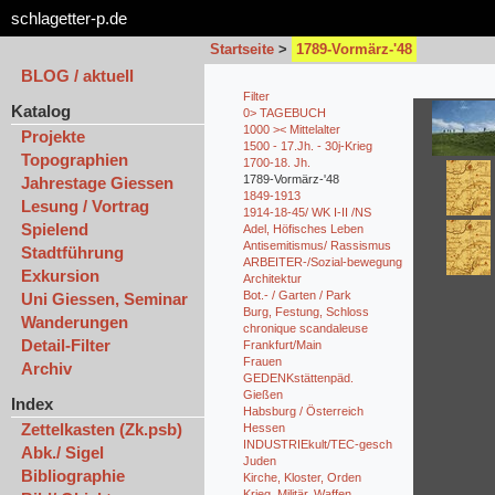
schlagetter-p.de
Startseite
>
1789-Vormärz-'48
BLOG / aktuell
Filter
Katalog
0> TAGEBUCH
1000 >< Mittelalter
Projekte
1500 - 17.Jh. - 30j-Krieg
Topographien
1700-18. Jh.
1789-Vormärz-'48
Jahrestage Giessen
1849-1913
Lesung / Vortrag
1914-18-45/ WK I-II /NS
Spielend
Adel, Höfisches Leben
Antisemitismus/ Rassismus
Stadtführung
ARBEITER-/Sozial-bewegung
Exkursion
Architektur
Bot.- / Garten / Park
Uni Giessen, Seminar
Burg, Festung, Schloss
Wanderungen
chronique scandaleuse
Detail-Filter
Frankfurt/Main
Frauen
Archiv
GEDENKstättenpäd.
Gießen
Index
Habsburg / Österreich
Zettelkasten (Zk.psb)
Hessen
INDUSTRIEkult/TEC-gesch
Abk./ Sigel
Juden
Bibliographie
Kirche, Kloster, Orden
Krieg, Militär, Waffen