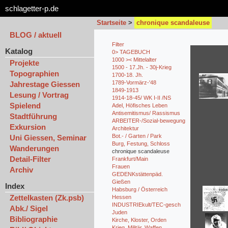
schlagetter-p.de
Startseite
>
chronique scandaleuse
BLOG / aktuell
Filter
Katalog
0> TAGEBUCH
1000 >< Mittelalter
Projekte
1500 - 17.Jh. - 30j-Krieg
Topographien
1700-18. Jh.
1789-Vormärz-'48
Jahrestage Giessen
1849-1913
Lesung / Vortrag
1914-18-45/ WK I-II /NS
Spielend
Adel, Höfisches Leben
Antisemitismus/ Rassismus
Stadtführung
ARBEITER-/Sozial-bewegung
Exkursion
Architektur
Bot.- / Garten / Park
Uni Giessen, Seminar
Burg, Festung, Schloss
Wanderungen
chronique scandaleuse
Detail-Filter
Frankfurt/Main
Frauen
Archiv
GEDENKstättenpäd.
Gießen
Index
Habsburg / Österreich
Zettelkasten (Zk.psb)
Hessen
INDUSTRIEkult/TEC-gesch
Abk./ Sigel
Juden
Bibliographie
Kirche, Kloster, Orden
Krieg, Militär, Waffen