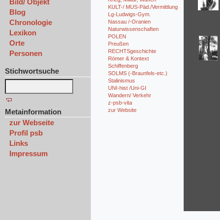
Bild/ Objekt
KULT-/ MUS-Päd./Vermittlung
Blog
Lg-Ludwigs-Gym.
Chronologie
Nassau /-Oranien
Naturwissenschaften
Lexikon
POLEN
Orte
Preußen
RECHTSgeschichte
Personen
Römer & Kontext
Schiffenberg
Stichwortsuche
SOLMS (-Braunfels-etc.)
Stalinismus
UNI-hist /Uni-GI
Wandern/ Verkehr
z-psb-vita
zur Website
Metainformation
zur Webseite
Profil psb
Links
Impressum