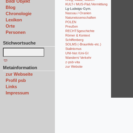
Bild/ Objekt
KULT-/ MUS-Päd./Vermittlung
Blog
Lg-Ludwigs-Gym.
Chronologie
Nassau /-Oranien
Naturwissenschaften
Lexikon
POLEN
Orte
Preußen
RECHTSgeschichte
Personen
Römer & Kontext
Schiffenberg
Stichwortsuche
SOLMS (-Braunfels-etc.)
Stalinismus
UNI-hist /Uni-GI
Wandern/ Verkehr
z-psb-vita
zur Website
Metainformation
zur Webseite
Profil psb
Links
Impressum