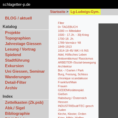
schlagetter-p.de
Startseite
>
Lg-Ludwigs-Gym.
BLOG / aktuell
Filter
Katalog
0> TAGEBUCH
1000 >< Mittelalter
Projekte
1500 - 17.Jh. - 30j-Krieg
Topographien
1700-18. Jh.
1789-Vormärz-'48
Jahrestage Giessen
1849-1913
Lesung / Vortrag
1914-18-45/ WK I-II /NS
Spielend
Adel, Höfisches Leben
Antisemitismus/ Rassismus
Stadtführung
ARBEITER-/Sozial-bewegung
Exkursion
Architektur
Bot.- / Garten / Park
Uni Giessen, Seminar
Burg, Festung, Schloss
Wanderungen
chronique scandaleuse
Detail-Filter
Frankfurt/Main
Frauen
Archiv
GEDENKstättenpäd.
Gießen
Index
Habsburg / Österreich
Zettelkasten (Zk.psb)
Hessen
INDUSTRIEkult/TEC-gesch
Abk./ Sigel
Juden
Bibliographie
Kirche, Kloster, Orden
Krieg, Militär, Waffen