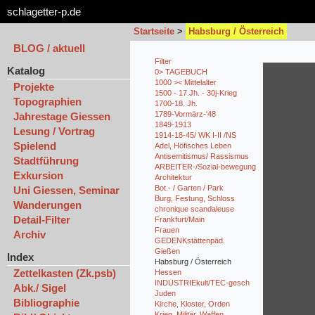
schlagetter-p.de
Startseite
>
Habsburg / Österreich
BLOG / aktuell
Filter
Katalog
0> TAGEBUCH
1000 >< Mittelalter
Projekte
1500 - 17.Jh. - 30j-Krieg
Topographien
1700-18. Jh.
1789-Vormärz-'48
Jahrestage Giessen
1849-1913
Lesung / Vortrag
1914-18-45/ WK I-II /NS
Spielend
Adel, Höfisches Leben
Antisemitismus/ Rassismus
Stadtführung
ARBEITER-/Sozial-bewegung
Exkursion
Architektur
Bot.- / Garten / Park
Uni Giessen, Seminar
Burg, Festung, Schloss
Wanderungen
chronique scandaleuse
Detail-Filter
Frankfurt/Main
Frauen
Archiv
GEDENKstättenpäd.
Gießen
Index
Habsburg / Österreich
Zettelkasten (Zk.psb)
Hessen
INDUSTRIEkult/TEC-gesch
Abk./ Sigel
Juden
Bibliographie
Kirche, Kloster, Orden
Krieg, Militär, Waffen