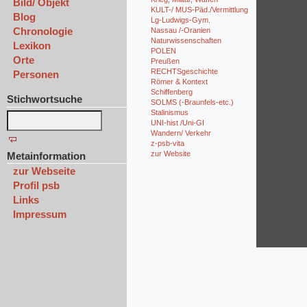
Bild/ Objekt
KULT-/ MUS-Päd./Vermittlung
Blog
Lg-Ludwigs-Gym.
Chronologie
Nassau /-Oranien
Naturwissenschaften
Lexikon
POLEN
Orte
Preußen
RECHTSgeschichte
Personen
Römer & Kontext
Schiffenberg
Stichwortsuche
SOLMS (-Braunfels-etc.)
Stalinismus
UNI-hist /Uni-GI
Wandern/ Verkehr
z-psb-vita
zur Website
Metainformation
zur Webseite
Profil psb
Links
Impressum