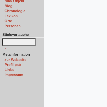
Bild/ Objekt
Blog
Chronologie
Lexikon
Orte
Personen
Stichwortsuche
Metainformation
zur Webseite
Profil psb
Links
Impressum