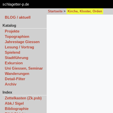
schlagetter-p.de
Startseite
>
Kirche, Kloster, Orden
BLOG / aktuell
Katalog
Projekte
Topographien
Jahrestage Giessen
Lesung / Vortrag
Spielend
Stadtführung
Exkursion
Uni Giessen, Seminar
Wanderungen
Detail-Filter
Archiv
Index
Zettelkasten (Zk.psb)
Abk./ Sigel
Bibliographie