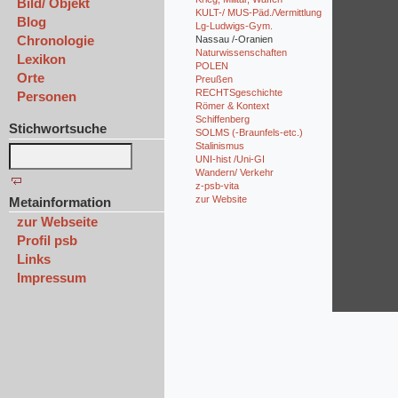
Bild/ Objekt
KULT-/ MUS-Päd./Vermittlung
Blog
Lg-Ludwigs-Gym.
Chronologie
Nassau /-Oranien
Naturwissenschaften
Lexikon
POLEN
Orte
Preußen
RECHTSgeschichte
Personen
Römer & Kontext
Schiffenberg
Stichwortsuche
SOLMS (-Braunfels-etc.)
Stalinismus
UNI-hist /Uni-GI
Wandern/ Verkehr
z-psb-vita
zur Website
Metainformation
zur Webseite
Profil psb
Links
Impressum