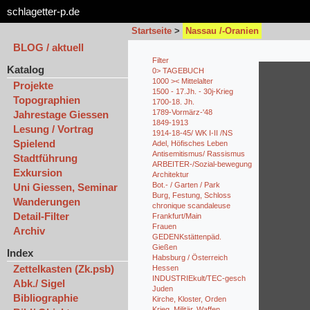
schlagetter-p.de
Startseite
>
Nassau /-Oranien
BLOG / aktuell
Filter
Katalog
0> TAGEBUCH
1000 >< Mittelalter
Projekte
1500 - 17.Jh. - 30j-Krieg
Topographien
1700-18. Jh.
1789-Vormärz-'48
Jahrestage Giessen
1849-1913
Lesung / Vortrag
1914-18-45/ WK I-II /NS
Spielend
Adel, Höfisches Leben
Antisemitismus/ Rassismus
Stadtführung
ARBEITER-/Sozial-bewegung
Exkursion
Architektur
Bot.- / Garten / Park
Uni Giessen, Seminar
Burg, Festung, Schloss
Wanderungen
chronique scandaleuse
Detail-Filter
Frankfurt/Main
Frauen
Archiv
GEDENKstättenpäd.
Gießen
Index
Habsburg / Österreich
Zettelkasten (Zk.psb)
Hessen
INDUSTRIEkult/TEC-gesch
Abk./ Sigel
Juden
Bibliographie
Kirche, Kloster, Orden
Krieg, Militär, Waffen