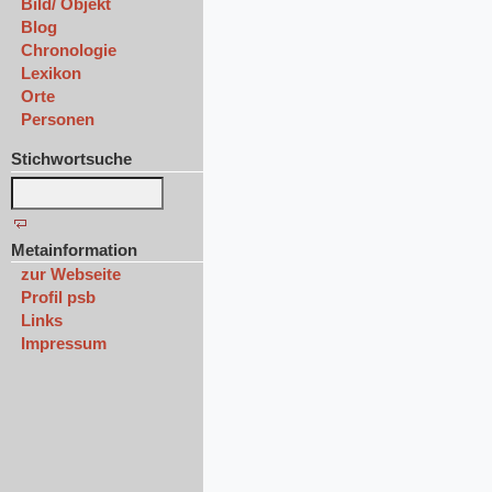
Bild/ Objekt
Blog
Chronologie
Lexikon
Orte
Personen
Stichwortsuche
Metainformation
zur Webseite
Profil psb
Links
Impressum