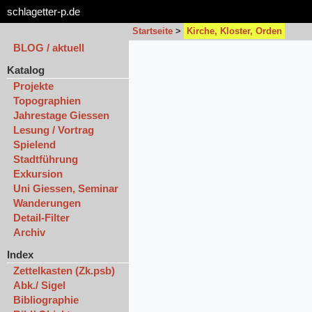
schlagetter-p.de
Startseite
>
Kirche, Kloster, Orden
BLOG / aktuell
Katalog
Projekte
Topographien
Jahrestage Giessen
Lesung / Vortrag
Spielend
Stadtführung
Exkursion
Uni Giessen, Seminar
Wanderungen
Detail-Filter
Archiv
Index
Zettelkasten (Zk.psb)
Abk./ Sigel
Bibliographie