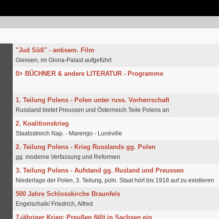
"Jud Süß" - antisem. Film
Giessen, im Gloria-Palast aufgeführt
0> BÜCHNER & andere LITERATUR - Programme
1. Teilung Polens - Polen unter russ. Vorherrschaft
Russland bietet Preussen und Österrreich Teile Polens an
2. Koalitionskrieg
Staatsstreich Nap. - Marengo - Lunéville
2. Teilung Polens - Krieg Russlands gg. Polen
gg. moderne Verfassung und Reformen
3. Teilung Polens - Aufstand gg. Rusland und Preussen
Niederlage der Polen, 3. Teilung, poln. Staat hört bis 1918 auf zu existieren
500 Jahre Schlosskirche Braunfels
Engelschalk/ Friedrich, Alfred
7-jähriger Krieg: Preußen fällt in Sachsen ein