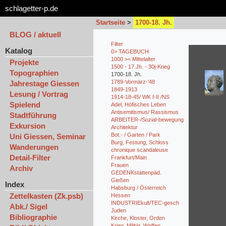
schlagetter-p.de
Startseite
>
1700-18. Jh.
BLOG / aktuell
Filter
Katalog
0> TAGEBUCH
1000 >< Mittelalter
Projekte
1500 - 17.Jh. - 30j-Krieg
Topographien
1700-18. Jh.
1789-Vormärz-'48
Jahrestage Giessen
1849-1913
Lesung / Vortrag
1914-18-45/ WK I-II /NS
Spielend
Adel, Höfisches Leben
Antisemitismus/ Rassismus
Stadtführung
ARBEITER-/Sozial-bewegung
Exkursion
Architektur
Bot.- / Garten / Park
Uni Giessen, Seminar
Burg, Festung, Schloss
Wanderungen
chronique scandaleuse
Detail-Filter
Frankfurt/Main
Frauen
Archiv
GEDENKstättenpäd.
Gießen
Index
Habsburg / Österreich
Zettelkasten (Zk.psb)
Hessen
INDUSTRIEkult/TEC-gesch
Abk./ Sigel
Juden
Bibliographie
Kirche, Kloster, Orden
Krieg, Militär, Waffen