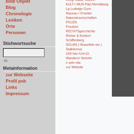
Bild/ Objekt
KULT-/ MUS-Päd./Vermittlung
Blog
Lg-Ludwigs-Gym.
Chronologie
Nassau /-Oranien
Naturwissenschaften
Lexikon
POLEN
Orte
Preußen
RECHTSgeschichte
Personen
Römer & Kontext
Schiffenberg
Stichwortsuche
SOLMS (-Braunfels-etc.)
Stalinismus
UNI-hist /Uni-GI
Wandern/ Verkehr
z-psb-vita
zur Website
Metainformation
zur Webseite
Profil psb
Links
Impressum