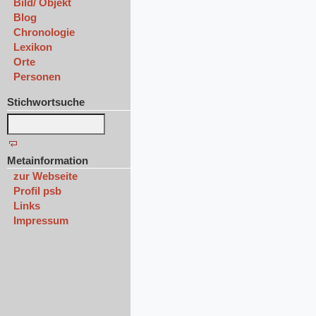
Bild/ Objekt
Blog
Chronologie
Lexikon
Orte
Personen
Stichwortsuche
Metainformation
zur Webseite
Profil psb
Links
Impressum