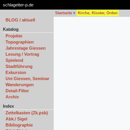
schlagetter-p.de
Startseite
>
Kirche, Kloster, Orden
BLOG / aktuell
Katalog
Projekte
Topographien
Jahrestage Giessen
Lesung / Vortrag
Spielend
Stadtführung
Exkursion
Uni Giessen, Seminar
Wanderungen
Detail-Filter
Archiv
Index
Zettelkasten (Zk.psb)
Abk./ Sigel
Bibliographie