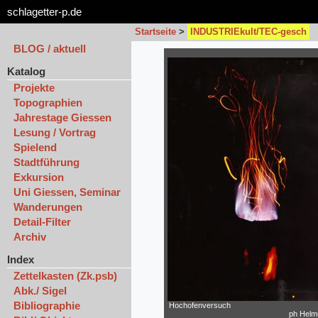
schlagetter-p.de
Startseite
>
INDUSTRIEkult/TEC-gesch
BLOG / aktuell
Katalog
Projekte
Topographien
Jahrestage Giessen
Lesung / Vortrag
Spielend
Stadtführung
Exkursion
Uni Giessen, Seminar
Wanderungen
Detail-Filter
Archiv
Index
Zettelkasten (Zk.psb)
Abk./ Sigel
Bibliographie
Hochofenversuch
ph Helmu