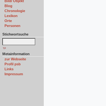
Bild/ Objekt
Blog
Chronologie
Lexikon
Orte
Personen
Stichwortsuche
Metainformation
zur Webseite
Profil psb
Links
Impressum