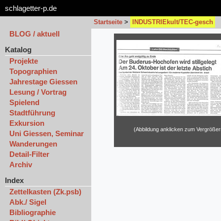
schlagetter-p.de
Startseite
>
INDUSTRIEkult/TEC-gesch
BLOG / aktuell
Katalog
Projekte
Topographien
Jahrestage Giessen
Lesung / Vortrag
Spielend
Stadtführung
Exkursion
(Abbildung anklicken zum Vergrößer
Uni Giessen, Seminar
Wanderungen
Detail-Filter
Archiv
Index
Zettelkasten (Zk.psb)
Abk./ Sigel
Bibliographie