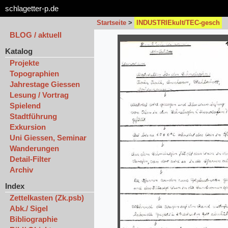
schlagetter-p.de
Startseite
>
INDUSTRIEkult/TEC-gesch
BLOG / aktuell
Katalog
Projekte
Topographien
Jahrestage Giessen
Lesung / Vortrag
Spielend
Stadtführung
Exkursion
Uni Giessen, Seminar
Wanderungen
Detail-Filter
Archiv
Index
Zettelkasten (Zk.psb)
Abk./ Sigel
Bibliographie