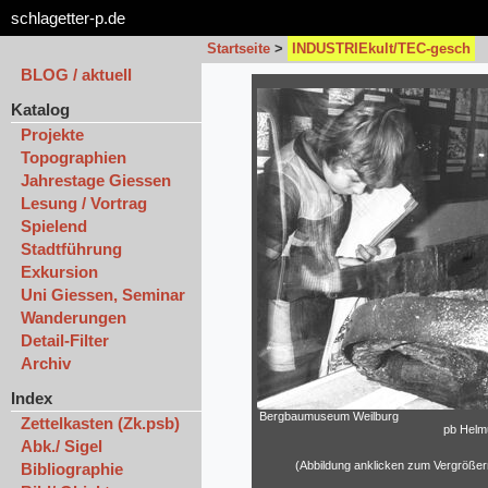
schlagetter-p.de
Startseite
>
INDUSTRIEkult/TEC-gesch
BLOG / aktuell
Katalog
Projekte
Topographien
Jahrestage Giessen
Lesung / Vortrag
Spielend
Stadtführung
Exkursion
Uni Giessen, Seminar
Wanderungen
Detail-Filter
Archiv
Index
Bergbaumuseum Weilburg
Zettelkasten (Zk.psb)
pb Helmu
Abk./ Sigel
(Abbildung anklicken zum Vergrößer
Bibliographie