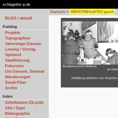
schlagetter-p.de
Startseite
>
INDUSTRIEkult/TEC-gesch
BLOG / aktuell
Katalog
Projekte
Topographien
Jahrestage Giessen
Lesung / Vortrag
Spielend
Stadtführung
Exkursion
Bergbaumuseum Weilburg
ph Helmu
Uni Giessen, Seminar
Wanderungen
(Abbildung anklicken zum Vergrößer
Detail-Filter
Archiv
Index
Zettelkasten (Zk.psb)
Abk./ Sigel
Bibliographie