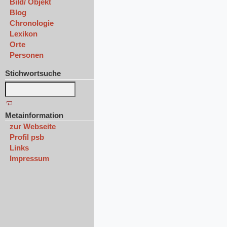
Bild/ Objekt
Blog
Chronologie
Lexikon
Orte
Personen
Stichwortsuche
Metainformation
zur Webseite
Profil psb
Links
Impressum