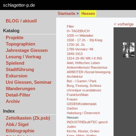
schlagetter-p.de
Startseite
>
Hessen
BLOG / aktuell
< vorherige
Filter
Katalog
0> TAGEBUCH
1000 >< Mittelalter
Projekte
1500 - 17.Jh. - 30j-Krieg
Topographien
1700-18. Jh.
1789-Vormärz-'48
Jahrestage Giessen
1849-1913
Lesung / Vortrag
1914-18-45/ WK I-II /NS
Spielend
Adel, Höfisches Leben
Antisemitismus/ Rassismus
Stadtführung
ARBEITER-/Sozial-bewegung
Exkursion
Architektur
Bot.- / Garten / Park
Uni Giessen, Seminar
Burg, Festung, Schloss
Wanderungen
chronique scandaleuse
Detail-Filter
Frankfurt/Main
Frauen
Archiv
GEDENKstättenpäd.
Gießen
Index
Habsburg / Österreich
Zettelkasten (Zk.psb)
Hessen
INDUSTRIEkult/TEC-gesch
Abk./ Sigel
Juden
Bibliographie
Kirche, Kloster, Orden
Krieg, Militär, Waffen