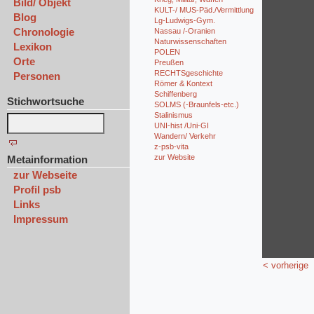
Bild/ Objekt
KULT-/ MUS-Päd./Vermittlung
Blog
Lg-Ludwigs-Gym.
Chronologie
Nassau /-Oranien
Naturwissenschaften
Lexikon
POLEN
Orte
Preußen
RECHTSgeschichte
Personen
Römer & Kontext
Schiffenberg
Stichwortsuche
SOLMS (-Braunfels-etc.)
Stalinismus
UNI-hist /Uni-GI
Wandern/ Verkehr
z-psb-vita
zur Website
Metainformation
zur Webseite
Profil psb
Links
Impressum
< vorherige