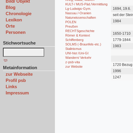
Bild/ Objekt
abgesagt
KULT-/ MUS-Päd./Vermittlung
Blog
1694, 19.6.
Lg-Ludwigs-Gym.
Chronologie
Nassau /-Oranien
seit der Stei
Naturwissenschaften
Lexikon
1984
POLEN
Orte
Preußen
RECHTSgeschichte
Personen
1650-1710
Römer & Kontext
1779-1844
Schiffenberg
Stichwortsuche
SOLMS (-Braunfels-etc.)
1983
Stalinismus
UNI-hist /Uni-GI
Wandern/ Verkehr
z-psb-vita
1720 Bezug
zur Website
Metainformation
1996
zur Webseite
1247
Profil psb
Links
Impressum