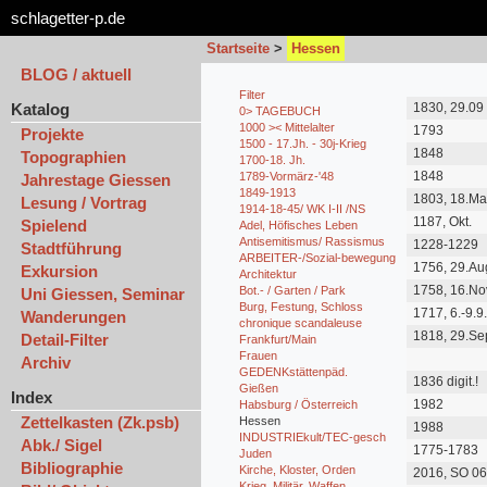
schlagetter-p.de
Startseite
>
Hessen
BLOG / aktuell
Filter
Katalog
1830, 29.09 
0> TAGEBUCH
1000 >< Mittelalter
1793
Projekte
1500 - 17.Jh. - 30j-Krieg
1848
Topographien
1700-18. Jh.
1848
1789-Vormärz-'48
Jahrestage Giessen
1849-1913
1803, 18.Ma
Lesung / Vortrag
1914-18-45/ WK I-II /NS
Kriegsaubru
1187, Okt.
Spielend
Adel, Höfisches Leben
Antisemitismus/ Rassismus
1228-1229
Stadtführung
ARBEITER-/Sozial-bewegung
1756, 29.Au
Exkursion
Architektur
Feb.1763
1758, 16.No
Bot.- / Garten / Park
Uni Giessen, Seminar
Burg, Festung, Schloss
1717, 6.-9.9
Wanderungen
chronique scandaleuse
9.-12.10. 17
1818, 29.Sep
Detail-Filter
Frankfurt/Main
Nov.1818
Frauen
Archiv
GEDENKstättenpäd.
1836 digit.!
Gießen
Index
1982
Habsburg / Österreich
Zettelkasten (Zk.psb)
Hessen
1988
INDUSTRIEkult/TEC-gesch
Abk./ Sigel
1775-1783
Juden
Bibliographie
Kirche, Kloster, Orden
2016, SO 06
Uhr >> wg. 
Krieg, Militär, Waffen