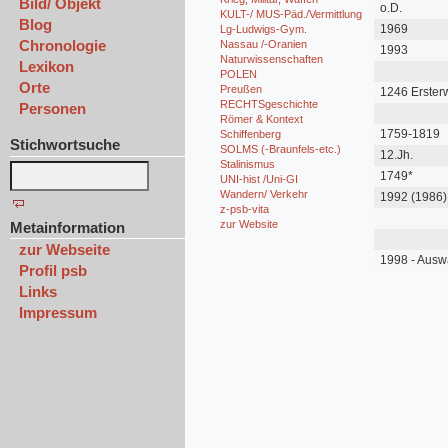
Bild/ Objekt
o.D.
KULT-/ MUS-Päd./Vermittlung
Blog
1969
Lg-Ludwigs-Gym.
Chronologie
Nassau /-Oranien
1993
Naturwissenschaften
Lexikon
POLEN
Orte
Preußen
1246 Erster
RECHTSgeschichte
Personen
Römer & Kontext
1759-1819
Schiffenberg
Stichwortsuche
SOLMS (-Braunfels-etc.)
12.Jh.
Stalinismus
1749*
UNI-hist /Uni-GI
Wandern/ Verkehr
1992 (1986)
z-psb-vita
zur Website
Metainformation
zur Webseite
1998 - Auswa
Profil psb
Bänden
Links
Impressum