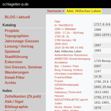
schlagetter-p.de
Startseite
>
Adel, Höfisches Leben
BLOG / aktuell
Filter
Katalog
1717, 6.-9.9
0> TAGEBUCH
9.-12.10. 17
1000 >< Mittelalter
1989
Projekte
1500 - 17.Jh. - 30j-Krieg
1901-1979 (?
Topographien
1700-18. Jh.
Exil)
1789-Vormärz-'48
Jahrestage Giessen
1849-1913
1997
Lesung / Vortrag
1914-18-45/ WK I-II /NS
1983
Spielend
Adel, Höfisches Leben
Antisemitismus/ Rassismus
Stadtführung
ARBEITER-/Sozial-bewegung
1720 Bezug
Exkursion
Architektur
2007
Bot.- / Garten / Park
Uni Giessen, Seminar
Burg, Festung, Schloss
1247
Wanderungen
chronique scandaleuse
14.Jh.
Detail-Filter
Frankfurt/Main
Frauen
1786, 25.8. 
Archiv
29.2.1868 Ni
GEDENKstättenpäd.
1845, 25.Aug
1848 ab.
Gießen
Schloss Ny
Index
1813-1862
Habsburg / Österreich
bei München
Zettelkasten (Zk.psb)
13.Juni, Tod
Hessen
1756, 27.5.
Starnberger
INDUSTRIEkult/TEC-gesch
Mannheim +
Abk./ Sigel
1811-1864,,
12./13.10. 
Juden
1864
Bibliographie
Nymphenbu
Kirche, Kloster, Orden
1676
Krieg, Militär, Waffen