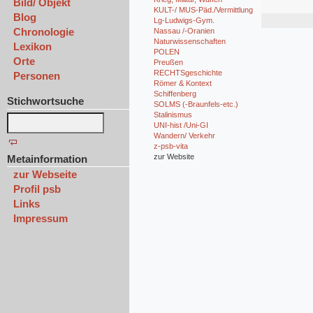
Bild/ Objekt
KULT-/ MUS-Päd./Vermittlung
Blog
Lg-Ludwigs-Gym.
Chronologie
Nassau /-Oranien
Naturwissenschaften
Lexikon
POLEN
Orte
Preußen
RECHTSgeschichte
Personen
Römer & Kontext
Schiffenberg
Stichwortsuche
SOLMS (-Braunfels-etc.)
Stalinismus
UNI-hist /Uni-GI
Wandern/ Verkehr
z-psb-vita
zur Website
Metainformation
zur Webseite
Profil psb
Links
Impressum