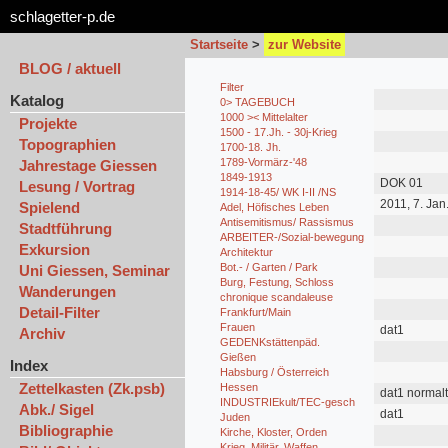
schlagetter-p.de
Startseite
>
zur Website
BLOG / aktuell
Filter
Katalog
0> TAGEBUCH
1000 >< Mittelalter
Projekte
1500 - 17.Jh. - 30j-Krieg
Topographien
1700-18. Jh.
1789-Vormärz-'48
Jahrestage Giessen
1849-1913
DOK 01
Lesung / Vortrag
1914-18-45/ WK I-II /NS
2011, 7. Jan
Spielend
Adel, Höfisches Leben
Antisemitismus/ Rassismus
Stadtführung
ARBEITER-/Sozial-bewegung
Exkursion
Architektur
Bot.- / Garten / Park
Uni Giessen, Seminar
Burg, Festung, Schloss
Wanderungen
chronique scandaleuse
Detail-Filter
Frankfurt/Main
Frauen
dat1
Archiv
GEDENKstättenpäd.
Gießen
Index
Habsburg / Österreich
Zettelkasten (Zk.psb)
Hessen
dat1 normalt
INDUSTRIEkult/TEC-gesch
Abk./ Sigel
dat1
Juden
Bibliographie
Kirche, Kloster, Orden
Krieg, Militär, Waffen