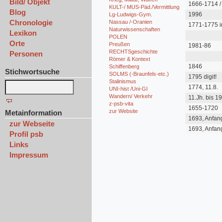
Bild/ Objekt
1666-1714 /
KULT-/ MUS-Päd./Vermittlung
Uni Giessen
Blog
1996
Lg-Ludwigs-Gym.
Chronologie
Nassau /-Oranien
1771-1775 i
Naturwissenschaften
Lexikon
POLEN
Orte
Preußen
1981-86
RECHTSgeschichte
Personen
Römer & Kontext
1846
Schiffenberg
Stichwortsuche
SOLMS (-Braunfels-etc.)
1795 digit!
Stalinismus
1774, 11.8.
UNI-hist /Uni-GI
Wandern/ Verkehr
11.Jh. bis 19
z-psb-vita
1655-1720
zur Website
Metainformation
1693, Anfan
zur Webseite
1693, Anfan
Profil psb
Links
Impressum