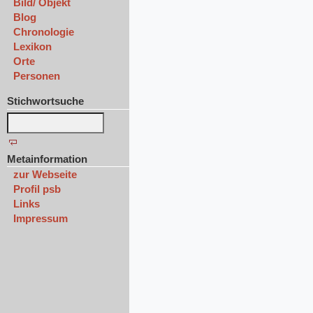
Bild/ Objekt
Blog
Chronologie
Lexikon
Orte
Personen
Stichwortsuche
Metainformation
zur Webseite
Profil psb
Links
Impressum