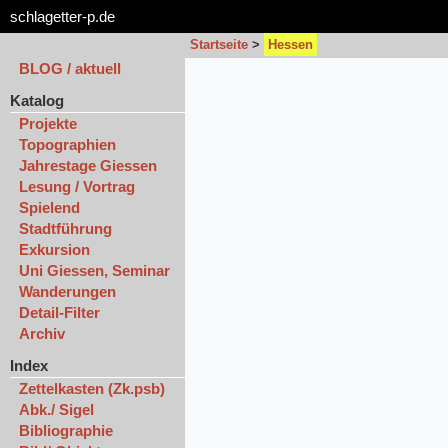
schlagetter-p.de
Startseite
>
Hessen
BLOG / aktuell
Katalog
Projekte
Topographien
Jahrestage Giessen
Lesung / Vortrag
Spielend
Stadtführung
Exkursion
Uni Giessen, Seminar
Wanderungen
Detail-Filter
Archiv
Index
Zettelkasten (Zk.psb)
Abk./ Sigel
Bibliographie