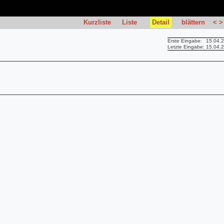
Kurzliste
Liste
Detail
blättern
<
>
Erste Eingabe:
15.04.
Letzte Eingabe:
15.04.