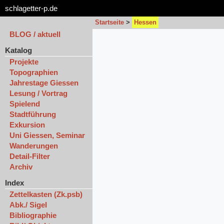
schlagetter-p.de
Startseite
>
Hessen
BLOG / aktuell
Katalog
Projekte
Topographien
Jahrestage Giessen
Lesung / Vortrag
Spielend
Stadtführung
Exkursion
Uni Giessen, Seminar
Wanderungen
Detail-Filter
Archiv
Index
Zettelkasten (Zk.psb)
Abk./ Sigel
Bibliographie