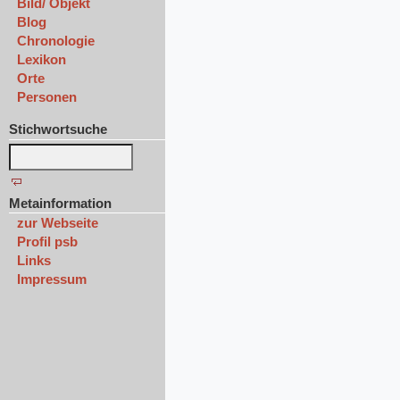
Bild/ Objekt
Blog
Chronologie
Lexikon
Orte
Personen
Stichwortsuche
Metainformation
zur Webseite
Profil psb
Links
Impressum