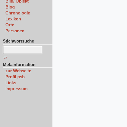
Bild/ Objekt
Blog
Chronologie
Lexikon
Orte
Personen
Stichwortsuche
Metainformation
zur Webseite
Profil psb
Links
Impressum