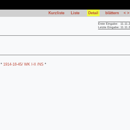
Kurzliste
Liste
Detail
blättern
<
>
Erste Eingabe:
11.11.
Letzte Eingabe:
11.11.
*
1914-18-45/ WK I-II /NS
*