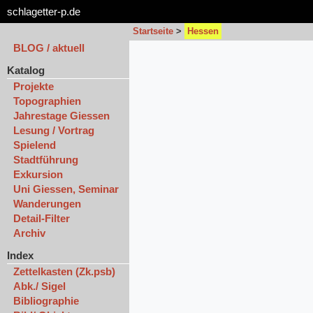
schlagetter-p.de
Startseite
>
Hessen
BLOG / aktuell
Katalog
Projekte
Topographien
Jahrestage Giessen
Lesung / Vortrag
Spielend
Stadtführung
Exkursion
Uni Giessen, Seminar
Wanderungen
Detail-Filter
Archiv
Index
Zettelkasten (Zk.psb)
Abk./ Sigel
Bibliographie