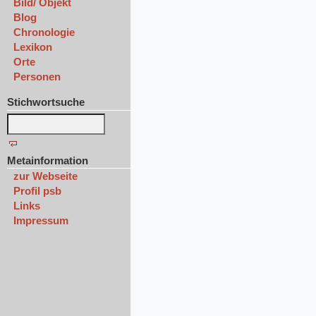
Bild/ Objekt
Blog
Chronologie
Lexikon
Orte
Personen
Stichwortsuche
Metainformation
zur Webseite
Profil psb
Links
Impressum