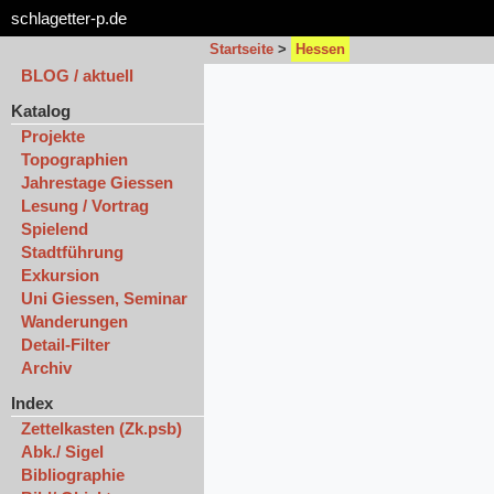
schlagetter-p.de
Startseite
>
Hessen
BLOG / aktuell
Katalog
Projekte
Topographien
Jahrestage Giessen
Lesung / Vortrag
Spielend
Stadtführung
Exkursion
Uni Giessen, Seminar
Wanderungen
Detail-Filter
Archiv
Index
Zettelkasten (Zk.psb)
Abk./ Sigel
Bibliographie