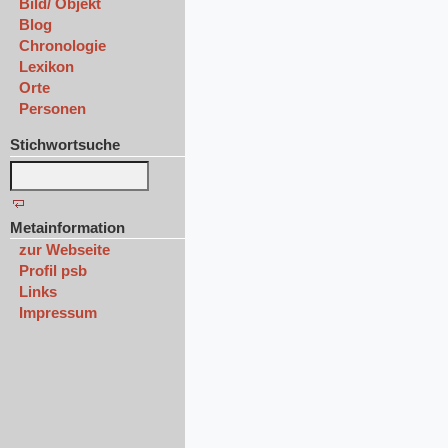
Bild/ Objekt
Blog
Chronologie
Lexikon
Orte
Personen
Stichwortsuche
Metainformation
zur Webseite
Profil psb
Links
Impressum