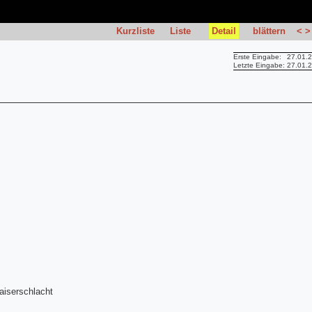
Kurzliste
Liste
Detail
blättern
<
>
Erste Eingabe:
27.01.
Letzte Eingabe:
27.01.
aiserschlacht