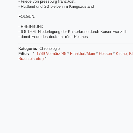
- Friede von pressburg franz./öst.
- Rußland und GB bleiben im Kriegszustand
FOLGEN:
- RHEINBUND
- 6.8.1806: Niederlegung der Kaiserkrone durch Kaiser Franz II:
- damit Ende des deutsch.-röm.-Reiches
Kategorie:
Chronologie
Filter:
*
1789-Vormärz-'48
*
Frankfurt/Main
*
Hessen
*
Kirche, K
Braunfels-etc.)
*