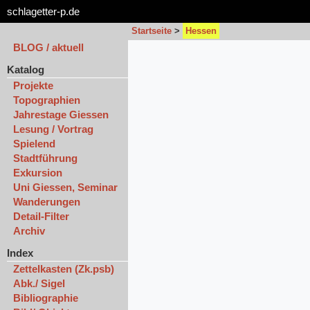
schlagetter-p.de
Startseite
>
Hessen
BLOG / aktuell
Katalog
Projekte
Topographien
Jahrestage Giessen
Lesung / Vortrag
Spielend
Stadtführung
Exkursion
Uni Giessen, Seminar
Wanderungen
Detail-Filter
Archiv
Index
Zettelkasten (Zk.psb)
Abk./ Sigel
Bibliographie