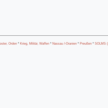
loster, Orden
*
Krieg, Militär, Waffen
*
Nassau /-Oranien
*
Preußen
*
SOLMS (