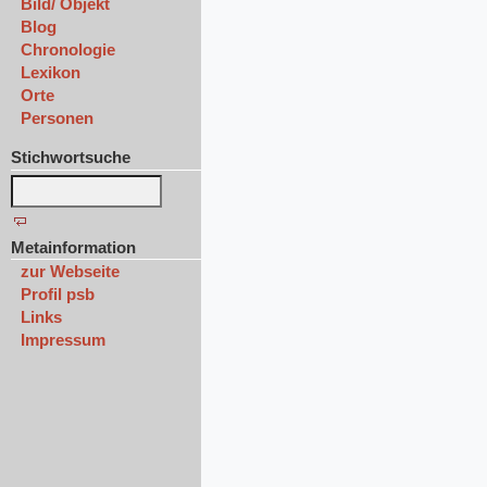
Bild/ Objekt
Blog
Chronologie
Lexikon
Orte
Personen
Stichwortsuche
Metainformation
zur Webseite
Profil psb
Links
Impressum