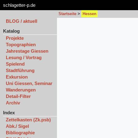
schlagetter-p.de
Startseite
>
Hessen
BLOG / aktuell
Katalog
Projekte
Topographien
Jahrestage Giessen
Lesung / Vortrag
Spielend
Stadtführung
Exkursion
Uni Giessen, Seminar
Wanderungen
Detail-Filter
Archiv
Index
Zettelkasten (Zk.psb)
Abk./ Sigel
Bibliographie