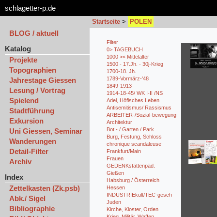
schlagetter-p.de
Startseite
>
POLEN
BLOG / aktuell
Filter
Katalog
0> TAGEBUCH
1000 >< Mittelalter
Projekte
1500 - 17.Jh. - 30j-Krieg
Topographien
1700-18. Jh.
1789-Vormärz-'48
Jahrestage Giessen
1849-1913
Lesung / Vortrag
1914-18-45/ WK I-II /NS
Spielend
Adel, Höfisches Leben
Antisemitismus/ Rassismus
Stadtführung
ARBEITER-/Sozial-bewegung
Exkursion
Architektur
Bot.- / Garten / Park
Uni Giessen, Seminar
Burg, Festung, Schloss
Wanderungen
chronique scandaleuse
Detail-Filter
Frankfurt/Main
Frauen
Archiv
GEDENKstättenpäd.
Gießen
Index
Habsburg / Österreich
Zettelkasten (Zk.psb)
Hessen
INDUSTRIEkult/TEC-gesch
Abk./ Sigel
Juden
Bibliographie
Kirche, Kloster, Orden
Krieg, Militär, Waffen