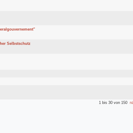
neralgouvernement"
her Selbstschutz
1 bis 30 von 150
n