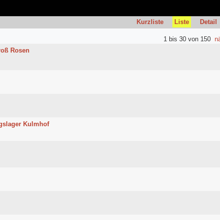
Kurzliste
Liste
Detail
1 bis 30 von 150
n
Groß Rosen
ngslager Kulmhof