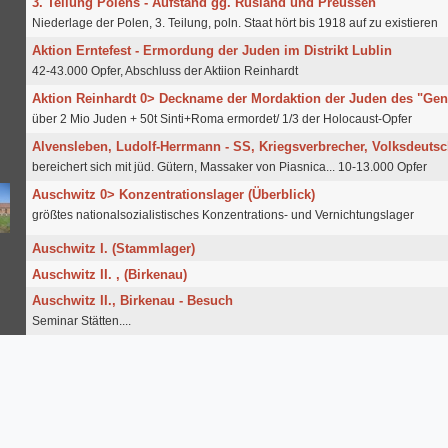
3. Teilung Polens - Aufstand gg. Rusland und Preussen
Niederlage der Polen, 3. Teilung, poln. Staat hört bis 1918 auf zu existieren
Aktion Erntefest - Ermordung der Juden im Distrikt Lublin
42-43.000 Opfer, Abschluss der Aktiion Reinhardt
Aktion Reinhardt 0> Deckname der Mordaktion der Juden des "Ge
über 2 Mio Juden + 50t Sinti+Roma ermordet/ 1/3 der Holocaust-Opfer
Alvensleben, Ludolf-Herrmann - SS, Kriegsverbrecher, Volksdeutsc
bereichert sich mit jüd. Gütern, Massaker von Piasnica... 10-13.000 Opfer
Auschwitz 0> Konzentrationslager (Überblick)
größtes nationalsozialistisches Konzentrations- und Vernichtungslager
Auschwitz I. (Stammlager)
Auschwitz II. , (Birkenau)
Auschwitz II., Birkenau - Besuch
Seminar Stätten....