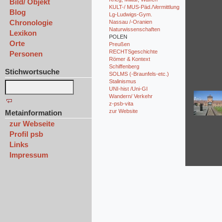
Bild/ Objekt
KULT-/ MUS-Päd./Vermittlung
Blog
Lg-Ludwigs-Gym.
Chronologie
Nassau /-Oranien
Naturwissenschaften
Lexikon
POLEN
Orte
Preußen
RECHTSgeschichte
Personen
Römer & Kontext
Schiffenberg
Stichwortsuche
SOLMS (-Braunfels-etc.)
Stalinismus
UNI-hist /Uni-GI
Wandern/ Verkehr
z-psb-vita
zur Website
Metainformation
zur Webseite
Profil psb
Links
Impressum