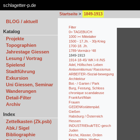
schlagetter-p.de
Startseite
>
1849-1913
BLOG / aktuell
Filter
Katalog
0> TAGEBUCH
1000 >< Mittelalter
Projekte
1500 - 17.Jh. - 30j-Krieg
Topographien
1700-18. Jh.
1789-Vormärz-'48
Jahrestage Giessen
1849-1913
Lesung / Vortrag
1914-18-45/ WK I-II /NS
Spielend
Adel, Höfisches Leben
Antisemitismus/ Rassismus
Stadtführung
ARBEITER-/Sozial-bewegung
Exkursion
Architektur
Bot.- / Garten / Park
Uni Giessen, Seminar
Burg, Festung, Schloss
Wanderungen
chronique scandaleuse
Detail-Filter
Frankfurt/Main
Frauen
Archiv
GEDENKstättenpäd.
Gießen
Index
Habsburg / Österreich
Zettelkasten (Zk.psb)
Hessen
INDUSTRIEkult/TEC-gesch
Abk./ Sigel
Juden
Bibliographie
Kirche, Kloster, Orden
Krieg, Militär, Waffen