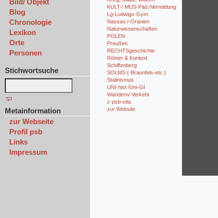
Bild/ Objekt
KULT-/ MUS-Päd./Vermittlung
Blog
Lg-Ludwigs-Gym.
Chronologie
Nassau /-Oranien
Naturwissenschaften
Lexikon
POLEN
Orte
Preußen
RECHTSgeschichte
Personen
Römer & Kontext
Schiffenberg
Stichwortsuche
SOLMS (-Braunfels-etc.)
Stalinismus
UNI-hist /Uni-GI
Wandern/ Verkehr
z-psb-vita
zur Website
Metainformation
zur Webseite
Profil psb
Links
Impressum