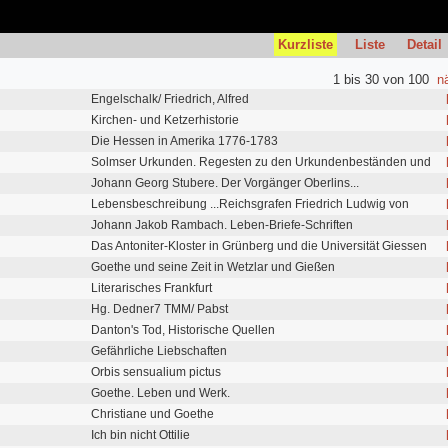
Kurzliste
Liste
Detail
1 bis 30 von 100
n
Engelschalk/ Friedrich, Alfred
Kirchen- und Ketzerhistorie
Die Hessen in Amerika 1776-1783
Solmser Urkunden. Regesten zu den Urkundenbeständen und
Kopiaren der Grafen und Fürsten von Solms im Staatsarchiv
Johann Georg Stubere. Der Vorgänger Oberlins...
Darmstadt
Lebensbeschreibung ...Reichsgrafen Friedrich Ludwig von
Solms.. [zu Sachsenfeld, *1708]
Johann Jakob Rambach. Leben-Briefe-Schriften
Das Antoniter-Kloster in Grünberg und die Universität Giessen
Goethe und seine Zeit in Wetzlar und Gießen
Literarisches Frankfurt
Hg. Dedner7 TMM/ Pabst
Danton's Tod, Historische Quellen
Gefährliche Liebschaften
Orbis sensualium pictus
Goethe. Leben und Werk.
Christiane und Goethe
Ich bin nicht Ottilie