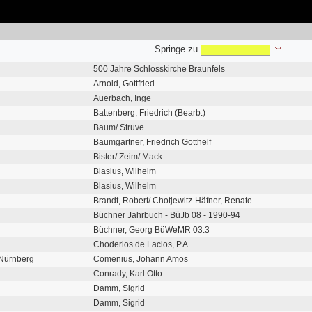
Springe zu
500 Jahre Schlosskirche Braunfels
Arnold, Gottfried
Auerbach, Inge
Battenberg, Friedrich (Bearb.)
Baum/ Struve
Baumgartner, Friedrich Gotthelf
Bister/ Zeim/ Mack
Blasius, Wilhelm
Blasius, Wilhelm
Brandt, Robert/ Chotjewitz-Häfner, Renate
Büchner Jahrbuch - BüJb 08 - 1990-94
Büchner, Georg BüWeMR 03.3
Choderlos de Laclos, P.A.
Nürnberg
Comenius, Johann Amos
Conrady, Karl Otto
Damm, Sigrid
Damm, Sigrid