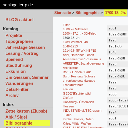
schlagetter-p.de
Startseite
>
Bibliographie
>
1700-18. Jh.
BLOG / aktuell
Filter
Katalog
2001
1000 >< Mittelalter
1500 - 17.Jh. - 30j-Krieg
1699 digit!!!
Projekte
1700-18. Jh.
1996
Topographien
1789-Vormärz-'48
1981-86
1849-1913
Jahrestage Giessen
1914-18-45/ WK I-II /NS
1846
Lesung / Vortrag
Adel, Höfisches Leben
1795 digit!
Spielend
Antisemitismus/ Rassismus
ARBEITER-/Sozial-bewegung
1993
Stadtführung
Architektur
1981 digit!
Exkursion
Bot.- / Garten / Park
1987 digit.
Burg, Festung, Schloss
Uni Giessen, Seminar
chronique scandaleuse
1999
Wanderungen
Frankfurt/Main
1995
Detail-Filter
Frauen
GEDENKstättenpäd.
2000
Archiv
Gießen
2003 (1782)
Habsburg / Österreich
Index
1978/ 1658 
Hessen
Zettelkasten (Zk.psb)
INDUSTRIEkult/TEC-gesch
1994
Juden
Abk./ Sigel
2001
Kirche, Kloster, Orden
Bibliographie
Krieg, Militär, Waffen
1999 (1992)
KULT-/ MUS-Päd./Vermittlung