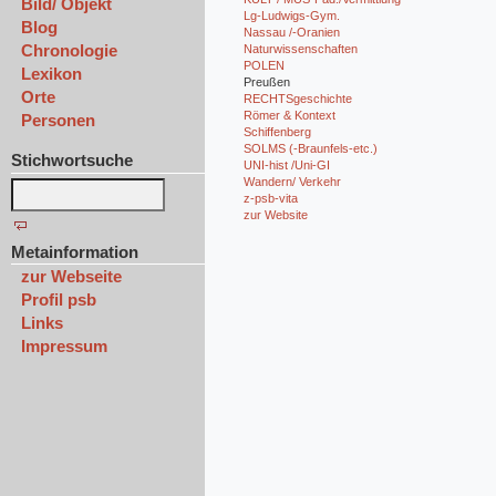
Bild/ Objekt
Lg-Ludwigs-Gym.
Blog
Nassau /-Oranien
Chronologie
Naturwissenschaften
POLEN
Lexikon
Preußen
Orte
RECHTSgeschichte
Römer & Kontext
Personen
Schiffenberg
SOLMS (-Braunfels-etc.)
Stichwortsuche
UNI-hist /Uni-GI
Wandern/ Verkehr
z-psb-vita
zur Website
Metainformation
zur Webseite
Profil psb
Links
Impressum