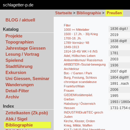
schlagetter-p.de
Startseite
>
Bibliographie
>
Preußen
BLOG / aktuell
Filter
Katalog
1836 digit.!
1000 >< Mittelalter
1500 - 17.Jh. - 30j-Krieg
2019
Projekte
1700-18. Jh.
1838 digit!
Topographien
1789-Vormärz-'48
2008
1849-1913
Jahrestage Giessen
1914-18-45/ WK I-II /NS
1781
Lesung / Vortrag
Adel, Höfisches Leben
2003
Spielend
Antisemitismus/ Rassismus
ARBEITER-/Sozial-bewegung
1936
Stadtführung
Architektur
2007 digit!
Exkursion
Bot.- / Garten / Park
1804 digit!!!
Burg, Festung, Schloss
Uni Giessen, Seminar
chronique scandaleuse
1891 ..nach
Wanderungen
Frankfurt/Main
Sozialisten
2006
Detail-Filter
Frauen
GEDENKstättenpäd.
1995
Archiv
Gießen
1993 / 1860
Habsburg / Österreich
Index
1731-1754 di
Hessen
Zettelkasten (Zk.psb)
INDUSTRIEkult/TEC-gesch
Juden
Abk./ Sigel
Kirche, Kloster, Orden
Bibliographie
Krieg, Militär, Waffen
KULT-/ MUS-Päd./Vermittlung