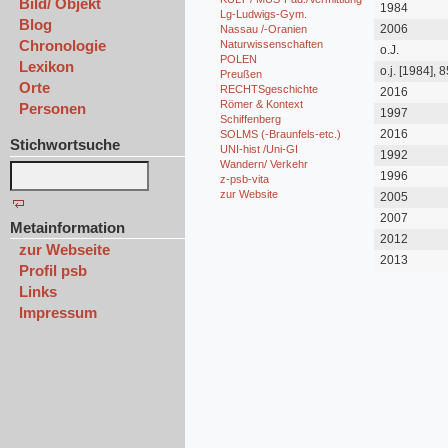
Bild/ Objekt
1984
Lg-Ludwigs-Gym.
Blog
2006
Nassau /-Oranien
Chronologie
Naturwissenschaften
o.J.
POLEN
Lexikon
o.j. [1984], 8
Preußen
Geburtstag
Orte
RECHTSgeschichte
2016
Römer & Kontext
Personen
1997
Schiffenberg
2016
SOLMS (-Braunfels-etc.)
Stichwortsuche
UNI-hist /Uni-GI
1992
Wandern/ Verkehr
1996
z-psb-vita
zur Website
2005
2007
Metainformation
2012
zur Webseite
2013
Profil psb
Links
Impressum