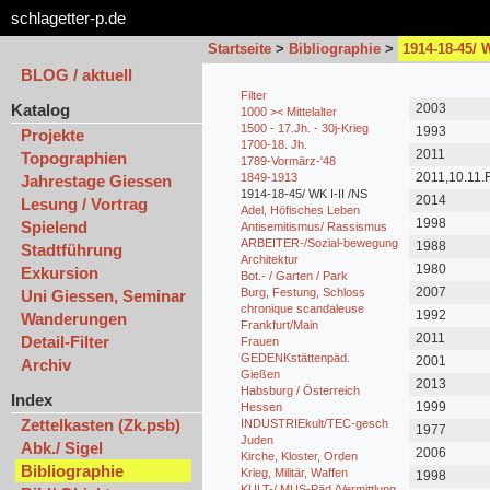
schlagetter-p.de
Startseite
>
Bibliographie
>
1914-18-45/ W
BLOG / aktuell
Filter
Katalog
2003
1000 >< Mittelalter
1500 - 17.Jh. - 30j-Krieg
1993
Projekte
1700-18. Jh.
2011
Topographien
1789-Vormärz-'48
2011,10.11.
1849-1913
Jahrestage Giessen
Main
1914-18-45/ WK I-II /NS
2014
Lesung / Vortrag
Adel, Höfisches Leben
1998
Spielend
Antisemitismus/ Rassismus
ARBEITER-/Sozial-bewegung
1988
Stadtführung
Architektur
1980
Exkursion
Bot.- / Garten / Park
2007
Burg, Festung, Schloss
Uni Giessen, Seminar
chronique scandaleuse
1992
Wanderungen
Frankfurt/Main
2011
Detail-Filter
Frauen
GEDENKstättenpäd.
2001
Archiv
Gießen
2013
Habsburg / Österreich
Index
1999
Hessen
Zettelkasten (Zk.psb)
INDUSTRIEkult/TEC-gesch
1977
Juden
Abk./ Sigel
2006
Kirche, Kloster, Orden
Bibliographie
Krieg, Militär, Waffen
1998
KULT-/ MUS-Päd./Vermittlung