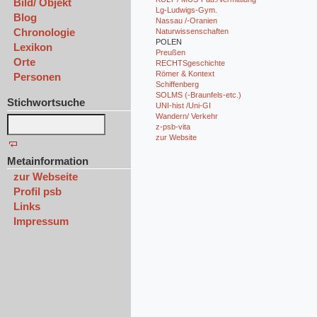
Bild/ Objekt
Lg-Ludwigs-Gym.
Blog
Nassau /-Oranien
Chronologie
Naturwissenschaften
POLEN
Lexikon
Preußen
Orte
RECHTSgeschichte
Römer & Kontext
Personen
Schiffenberg
SOLMS (-Braunfels-etc.)
Stichwortsuche
UNI-hist /Uni-GI
Wandern/ Verkehr
z-psb-vita
zur Website
Metainformation
zur Webseite
Profil psb
Links
Impressum