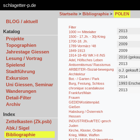
schlagetter-p.de
Startseite
>
Bibliographie
>
POLEN
BLOG / aktuell
Filter
Katalog
2013
1000 >< Mittelalter
1500 - 17.Jh. - 30j-Krieg
2006
Projekte
1700-18. Jh.
2009
Topographien
1789-Vormärz-'48
2009
1849-1913
Jahrestage Giessen
1914-18-45/ WK I-II /NS
2016 (gekauf
Lesung / Vortrag
Adel, Höfisches Leben
2013
Spielend
Antisemitismus/ Rassismus
ARBEITER-/Sozial-bewegung
o.J. gekauft
Stadtführung
Architektur
2014
Exkursion
Bot.- / Garten / Park
1993 Ersche
Burg, Festung, Schloss
Uni Giessen, Seminar
chronique scandaleuse
2013
Wanderungen
Frankfurt/Main
Detail-Filter
Frauen
GEDENKstättenpäd.
Archiv
Gießen
Habsburg / Österreich
Index
Hessen
Zettelkasten (Zk.psb)
INDUSTRIEkult/TEC-gesch
Juden
Abk./ Sigel
Kirche, Kloster, Orden
Bibliographie
Krieg, Militär, Waffen
KULT-/ MUS-Päd./Vermittlung