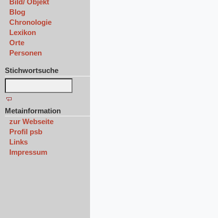
Bild/ Objekt
Blog
Chronologie
Lexikon
Orte
Personen
Stichwortsuche
Metainformation
zur Webseite
Profil psb
Links
Impressum