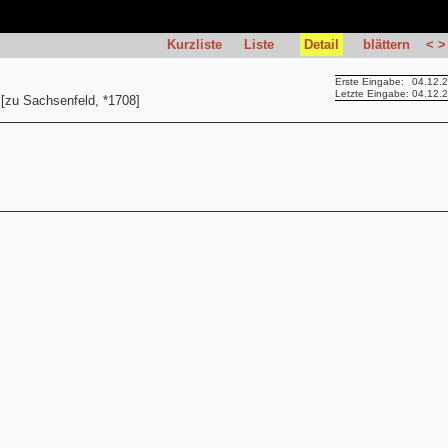
Kurzliste
Liste
Detail
blättern
<
>
Erste Eingabe:
04.12.
Letzte Eingabe:
04.12.
 [zu Sachsenfeld, *1708]