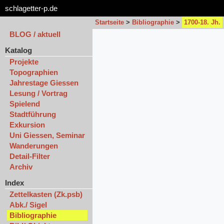
schlagetter-p.de
Startseite
>
Bibliographie
>
1700-18. Jh.
BLOG / aktuell
Katalog
Projekte
Topographien
Jahrestage Giessen
Lesung / Vortrag
Spielend
Stadtführung
Exkursion
Uni Giessen, Seminar
Wanderungen
Detail-Filter
Archiv
Index
Zettelkasten (Zk.psb)
Abk./ Sigel
Bibliographie