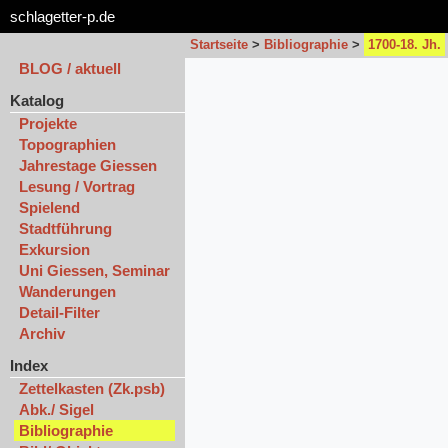
schlagetter-p.de
Startseite
>
Bibliographie
>
1700-18. Jh.
BLOG / aktuell
Katalog
Projekte
Topographien
Jahrestage Giessen
Lesung / Vortrag
Spielend
Stadtführung
Exkursion
Uni Giessen, Seminar
Wanderungen
Detail-Filter
Archiv
Index
Zettelkasten (Zk.psb)
Abk./ Sigel
Bibliographie