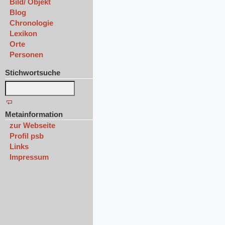
Bild/ Objekt
Blog
Chronologie
Lexikon
Orte
Personen
Stichwortsuche
Metainformation
zur Webseite
Profil psb
Links
Impressum