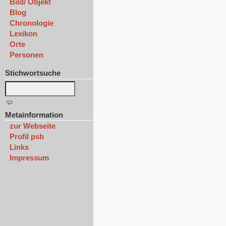
Bild/ Objekt
Blog
Chronologie
Lexikon
Orte
Personen
Stichwortsuche
Metainformation
zur Webseite
Profil psb
Links
Impressum