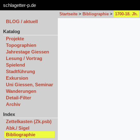
schlagetter-p.de
Startseite
>
Bibliographie
>
1700-18. Jh.
BLOG / aktuell
Katalog
Projekte
Topographien
Jahrestage Giessen
Lesung / Vortrag
Spielend
Stadtführung
Exkursion
Uni Giessen, Seminar
Wanderungen
Detail-Filter
Archiv
Index
Zettelkasten (Zk.psb)
Abk./ Sigel
Bibliographie