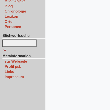
Bild/ Objekt
Blog
Chronologie
Lexikon
Orte
Personen
Stichwortsuche
Metainformation
zur Webseite
Profil psb
Links
Impressum