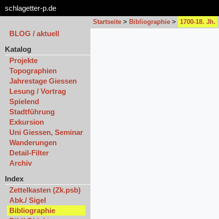
schlagetter-p.de
Startseite
>
Bibliographie
>
1700-18. Jh.
BLOG / aktuell
Katalog
Projekte
Topographien
Jahrestage Giessen
Lesung / Vortrag
Spielend
Stadtführung
Exkursion
Uni Giessen, Seminar
Wanderungen
Detail-Filter
Archiv
Index
Zettelkasten (Zk.psb)
Abk./ Sigel
Bibliographie