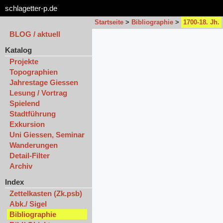
schlagetter-p.de
Startseite
>
Bibliographie
>
1700-18. Jh.
BLOG / aktuell
Katalog
Projekte
Topographien
Jahrestage Giessen
Lesung / Vortrag
Spielend
Stadtführung
Exkursion
Uni Giessen, Seminar
Wanderungen
Detail-Filter
Archiv
Index
Zettelkasten (Zk.psb)
Abk./ Sigel
Bibliographie