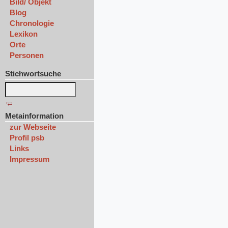
Bild/ Objekt
Blog
Chronologie
Lexikon
Orte
Personen
Stichwortsuche
Metainformation
zur Webseite
Profil psb
Links
Impressum