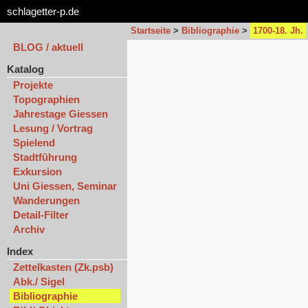
schlagetter-p.de
Startseite
>
Bibliographie
>
1700-18. Jh.
BLOG / aktuell
Katalog
Projekte
Topographien
Jahrestage Giessen
Lesung / Vortrag
Spielend
Stadtführung
Exkursion
Uni Giessen, Seminar
Wanderungen
Detail-Filter
Archiv
Index
Zettelkasten (Zk.psb)
Abk./ Sigel
Bibliographie