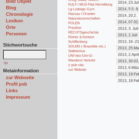
Bild/ Objekt
2014, 23.Jul
KULT-/ MUS-Päd./Vermittlung
Blog
2014, 5.5.-9.
Lg-Ludwigs-Gym.
Chronologie
Nassau /-Oranien
2014, 20.2.
Naturwissenschaften
Lexikon
2014, 07.02
POLEN
Orte
Preußen
2013, 3. Juli
RECHTSgeschichte
Personen
2013, 2.Juli
Römer & Kontext
2013, 16.-21
Schiffenberg
Stichwortsuche
SOLMS (-Braunfels-etc.)
2013, 25.Ma
Stalinismus
2013, 2.Apri
UNI-hist /Uni-GI
Wandern/ Verkehr
2013, 30.03.
Gießener Al
z-psb-vita
2013, 6.Mär
zur Website
Metainformation
2013, 19.Fe
zur Webseite
2013, 18.Feb
Profil psb
dkl
Links
Impressum