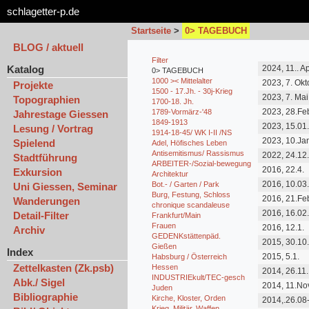
schlagetter-p.de
Startseite
>
0> TAGEBUCH
BLOG / aktuell
Filter
Katalog
2024, 11.. Ap
0> TAGEBUCH
20.10.24
1000 >< Mittelalter
2023, 7. Okt
Projekte
1500 - 17.Jh. - 30j-Krieg
2023, 7. Mai
Topographien
1700-18. Jh.
2023, 28.Feb
1789-Vormärz-'48
Jahrestage Giessen
Jahren
1849-1913
2023, 15.01
Lesung / Vortrag
1914-18-45/ WK I-II /NS
2023, 10.Ja
Spielend
Adel, Höfisches Leben
Antisemitismus/ Rassismus
2022, 24.12.
Stadtführung
vergessen?
ARBEITER-/Sozial-bewegung
2016, 22.4.
Exkursion
Architektur
2016, 10.03
Bot.- / Garten / Park
Uni Giessen, Seminar
Burg, Festung, Schloss
2016, 21.Fe
Wanderungen
chronique scandaleuse
2016, 16.02
Detail-Filter
Frankfurt/Main
Frauen
2016, 12.1.
Archiv
GEDENKstättenpäd.
2015, 30.10
Gießen
Index
2015, 5.1.
Habsburg / Österreich
Zettelkasten (Zk.psb)
Hessen
2014, 26.11.
INDUSTRIEkult/TEC-gesch
Abk./ Sigel
2014, 11.No
Juden
Bibliographie
Kirche, Kloster, Orden
2014,.26.08
Krieg, Militär, Waffen