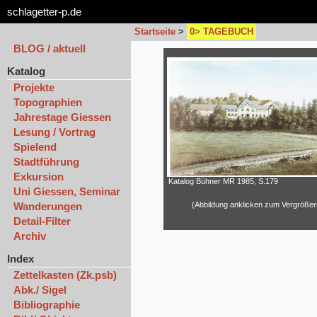
schlagetter-p.de
Startseite
>
0> TAGEBUCH
BLOG / aktuell
Katalog
Projekte
Topographien
Jahrestage Giessen
Lesung / Vortrag
Spielend
Stadtführung
Exkursion
Katalog Bühner MR 1985, S.179
Uni Giessen, Seminar
Wanderungen
(Abbildung anklicken zum Vergrößer
Detail-Filter
Archiv
Index
Zettelkasten (Zk.psb)
Abk./ Sigel
Bibliographie