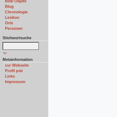
Bild/ Objekt
Blog
Chronologie
Lexikon
Orte
Personen
Stichwortsuche
Metainformation
zur Webseite
Profil psb
Links
Impressum