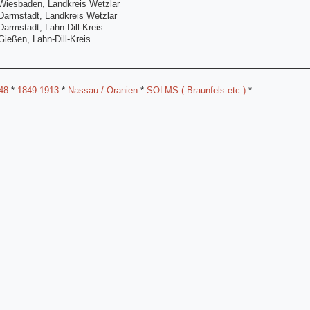
Wiesbaden, Landkreis Wetzlar
Darmstadt, Landkreis Wetzlar
armstadt, Lahn-Dill-Kreis
ießen, Lahn-Dill-Kreis
48
*
1849-1913
*
Nassau /-Oranien
*
SOLMS (-Braunfels-etc.)
*