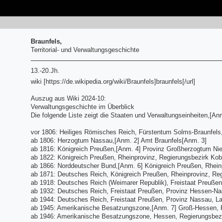
Braunfels,
Territorial- und Verwaltungsgeschichte
13.-20.Jh.
wiki [https://de.wikipedia.org/wiki/Braunfels]braunfels[/url]
Auszug aus Wiki 2024-10:
Verwaltungsgeschichte im Überblick
Die folgende Liste zeigt die Staaten und Verwaltungseinheiten,[Anm
vor 1806: Heiliges Römisches Reich, Fürstentum Solms-Braunfels,
ab 1806: Herzogtum Nassau,[Anm. 2] Amt Braunfels[Anm. 3]
ab 1816: Königreich Preußen,[Anm. 4] Provinz Großherzogtum Nied
ab 1822: Königreich Preußen, Rheinprovinz, Regierungsbezirk Kob
ab 1866: Norddeutscher Bund,[Anm. 6] Königreich Preußen, Rheinp
ab 1871: Deutsches Reich, Königreich Preußen, Rheinprovinz, Reg
ab 1918: Deutsches Reich (Weimarer Republik), Freistaat Preußen
ab 1932: Deutsches Reich, Freistaat Preußen, Provinz Hessen-Na
ab 1944: Deutsches Reich, Freistaat Preußen, Provinz Nassau, La
ab 1945: Amerikanische Besatzungszone,[Anm. 7] Groß-Hessen, R
ab 1946: Amerikanische Besatzungszone, Hessen, Regierungsbezi