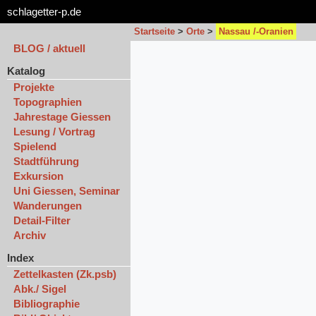
schlagetter-p.de
Startseite
>
Orte
>
Nassau /-Oranien
BLOG / aktuell
Katalog
Projekte
Topographien
Jahrestage Giessen
Lesung / Vortrag
Spielend
Stadtführung
Exkursion
Uni Giessen, Seminar
Wanderungen
Detail-Filter
Archiv
Index
Zettelkasten (Zk.psb)
Abk./ Sigel
Bibliographie