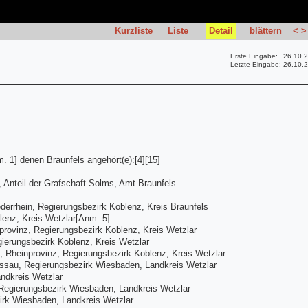
Kurzliste
Liste
Detail
blättern
<
>
Erste Eingabe:
26.10.
Letzte Eingabe:
26.10.
. 1] denen Braunfels angehört(e):[4][15]
 Anteil der Grafschaft Solms, Amt Braunfels
errhein, Regierungsbezirk Koblenz, Kreis Braunfels
lenz, Kreis Wetzlar[Anm. 5]
rovinz, Regierungsbezirk Koblenz, Kreis Wetzlar
ierungsbezirk Koblenz, Kreis Wetzlar
, Rheinprovinz, Regierungsbezirk Koblenz, Kreis Wetzlar
ssau, Regierungsbezirk Wiesbaden, Landkreis Wetzlar
ndkreis Wetzlar
egierungsbezirk Wiesbaden, Landkreis Wetzlar
rk Wiesbaden, Landkreis Wetzlar